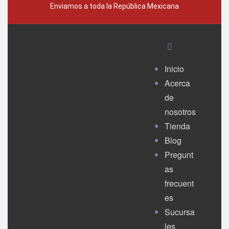
Enviamos a toda la República Mexicana
Inicio
Acerca
de
nosotros
Tienda
Blog
Pregunt
as
frecuent
es
Sucursa
les