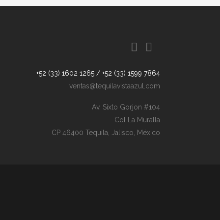
+52 (33) 1602 1265 / +52 (33) 1599 7864
ventas@tequilavistaazul.com
Av. Sixto Gorjon #104
Col La Muralla
CP 46400 Tequila, Jalisco, México