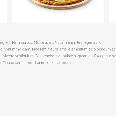
g elit. Nam cursus. Morbi ut mi. Nullam enim leo, egestas id,
end nonummy diam. Praesent mauris ante, elementum et, bibendum at,
dui viverra vestibulum. Suspendisse vulputate aliquam dui.Excepteur si
officia deserunt mollit anim id est laborum