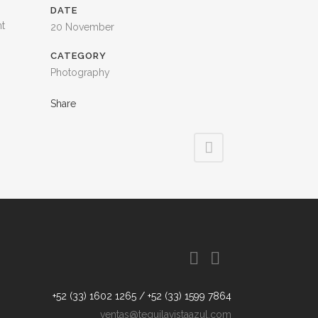
DATE
nt
20 November
CATEGORY
Photography
Share
+52 (33) 1602 1265 / +52 (33) 1599 7864
ventas@tequilavistaazul.com