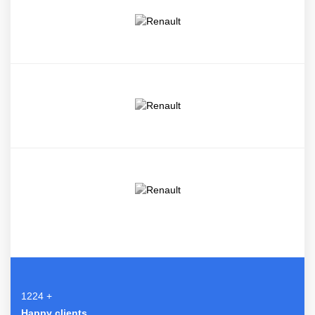
1308
+
Happy clients